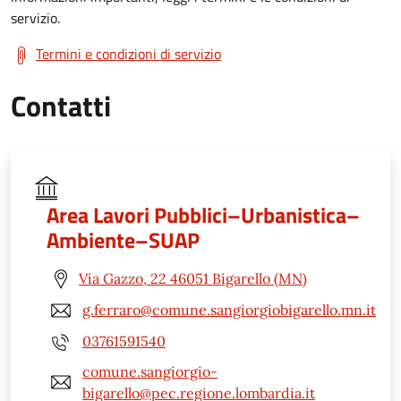
servizio.
Termini e condizioni di servizio
Contatti
Area Lavori Pubblici–Urbanistica–
Ambiente–SUAP
Via Gazzo, 22 46051 Bigarello (MN)
g.ferraro@comune.sangiorgiobigarello.mn.it
03761591540
comune.sangiorgio-
bigarello@pec.regione.lombardia.it