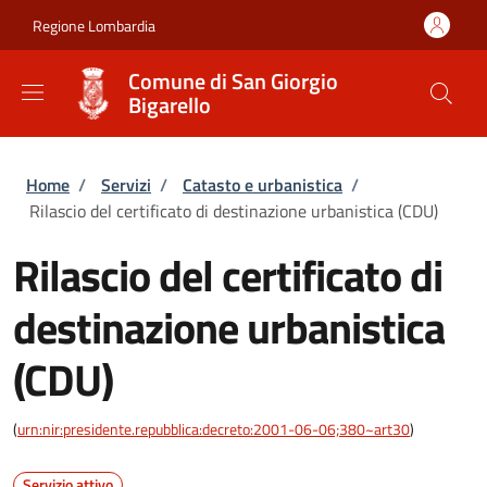
Salta al contenuto principale
Skip to footer content
Regione Lombardia
Comune di San Giorgio
Bigarello
Briciole di pane
Home
/
Servizi
/
Catasto e urbanistica
/
Rilascio del certificato di destinazione urbanistica (CDU)
Rilascio del certificato di
destinazione urbanistica
(CDU)
(
urn:nir:presidente.repubblica:decreto:2001-06-06;380~art30
)
Servizio attivo