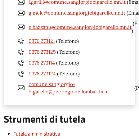
l.garilli@comune.sangiorgiobigarello.mn.it
(Emai
g.mele@comune.sangiorgiobigarello.mn.it
(Emai
(E
e.bazzani@comune.sangiorgiobigarello.mn.it
)
0376 273121
(Telefono)
0376 273125
(Telefono)
0376 273114
(Telefono)
0376 273124
(Telefono)
comune.sangiorgio-
(P
bigarello@pec.regione.lombardia.it
Strumenti di tutela
Tutela amministrativa