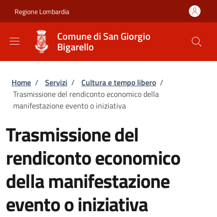
Salta al contenuto principale
Skip to footer content
Regione Lombardia
Comune di San Giorgio
Bigarello
Briciole di pane
Home
/
Servizi
/
Cultura e tempo libero
/
Trasmissione del rendiconto economico della
manifestazione evento o iniziativa
Trasmissione del
rendiconto economico
della manifestazione
evento o iniziativa