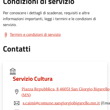
Condizioni di servizio
Per conoscere i dettagli di scadenze, requisiti e altre
informazioni importanti, leggi i termini e le condizioni di
servizio.
Termini e condizioni di servizio
Contatti
Servizio Cultura
Piazza Repubblica, 8 46051 San Giorgio Bigarello
(MN)
s.caimi@comune.sangiorgiobigarello.mn.it
(Emai