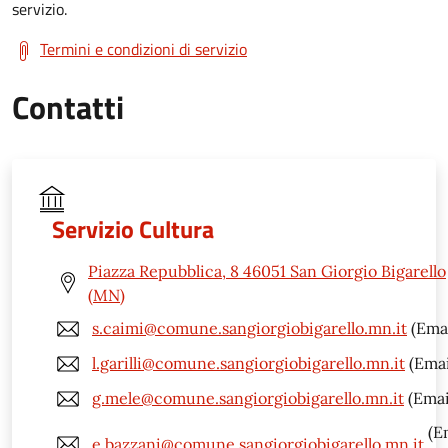
servizio.
Termini e condizioni di servizio
Contatti
Servizio Cultura
Piazza Repubblica, 8 46051 San Giorgio Bigarello
(MN)
s.caimi@comune.sangiorgiobigarello.mn.it
(Emai
l.garilli@comune.sangiorgiobigarello.mn.it
(Emai
g.mele@comune.sangiorgiobigarello.mn.it
(Emai
(E
e.bazzani@comune.sangiorgiobigarello.mn.it