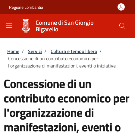
Salta al contenuto principale
Skip to footer content
Regione Lombardia
Comune di San Giorgio
Bigarello
Briciole di pane
Home
/
Servizi
/
Cultura e tempo libero
/
Concessione di un contributo economico per
l'organizzazione di manifestazioni, eventi o iniziative
Concessione di un
contributo economico per
l'organizzazione di
manifestazioni, eventi o