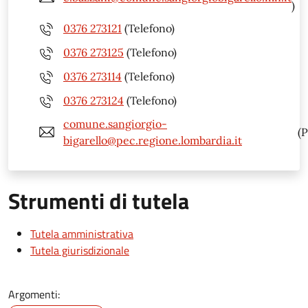
)
0376 273121
(Telefono)
0376 273125
(Telefono)
0376 273114
(Telefono)
0376 273124
(Telefono)
comune.sangiorgio-
(P
bigarello@pec.regione.lombardia.it
Strumenti di tutela
Tutela amministrativa
Tutela giurisdizionale
Argomenti: