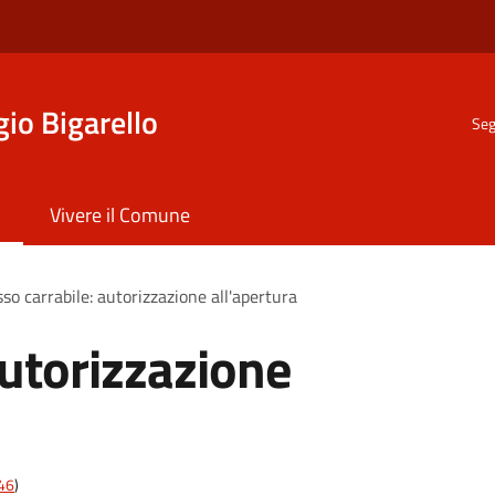
io Bigarello
Seg
Vivere il Comune
so carrabile: autorizzazione all'apertura
autorizzazione
t46
)