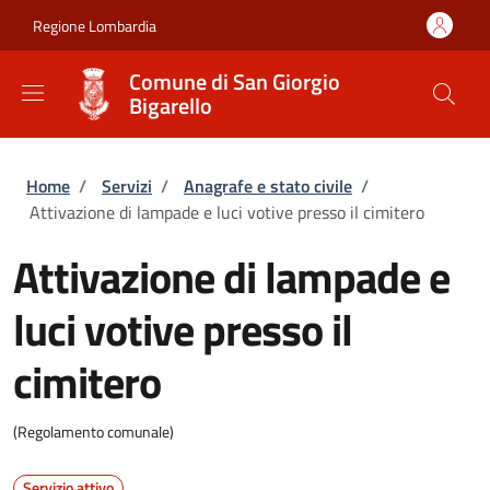
Salta al contenuto principale
Skip to footer content
Regione Lombardia
Comune di San Giorgio
Bigarello
Briciole di pane
Home
/
Servizi
/
Anagrafe e stato civile
/
Attivazione di lampade e luci votive presso il cimitero
Attivazione di lampade e
luci votive presso il
cimitero
(Regolamento comunale)
Servizio attivo