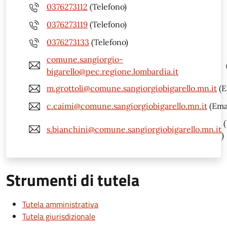
0376273112
(Telefono)
0376273119
(Telefono)
0376273133
(Telefono)
comune.sangiorgio-
bigarello@pec.regione.lombardia.it
m.grottoli@comune.sangiorgiobigarello.mn.it
(E
c.caimi@comune.sangiorgiobigarello.mn.it
(Emai
(
s.bianchini@comune.sangiorgiobigarello.mn.it
)
Strumenti di tutela
Tutela amministrativa
Tutela giurisdizionale