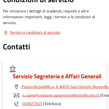
Per conoscere i dettagli di scadenze, requisiti e altre
informazioni importanti, leggi i termini e le condizioni di
servizio.
Termini e condizioni di servizio
Contatti
Servizio Segreteria e Affari Generali
Piazza Repubblica, 8 46051 San Giorgio Bigarell
s.caimi@comune.sangiorgiobigarello.mn.it
(Emai
0376273121
(Telefono)