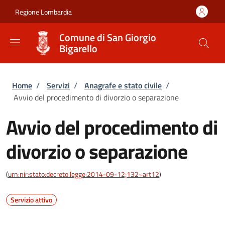
Salta al contenuto principale
Skip to footer content
Regione Lombardia
Comune di San Giorgio
Bigarello
Briciole di pane
Home
/
Servizi
/
Anagrafe e stato civile
/
Avvio del procedimento di divorzio o separazione
Avvio del procedimento di
divorzio o separazione
(
urn:nir:stato:decreto.legge:2014-09-12;132~art12
)
Servizio attivo