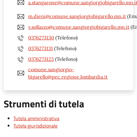
a.stangarone@comune.sangiorgiobigarello.mn.i
m.dieni@comune.sangiorgiobigarello.mn.it
(Ema
v.sollazzo@comune.sangiorgiobigarello.mn.it
(Em
0376273130
(Telefono)
0376273131
(Telefono)
0376273123
(Telefono)
comune.sangiorgio-
bigarello@pec.regione.lombardia.it
Strumenti di tutela
Tutela amministrativa
Tutela giurisdizionale