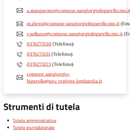
a.stangarone@comune.sangiorgiobigarello.mn.i
m.dieni@comune.sangiorgiobigarello.mn.it
(Ema
v.sollazzo@comune.sangiorgiobigarello.mn.it
(Em
0376273130
(Telefono)
0376273131
(Telefono)
0376273123
(Telefono)
comune.sangiorgio-
bigarello@pec.regione.lombardia.it
Strumenti di tutela
Tutela amministrativa
Tutela giurisdizionale