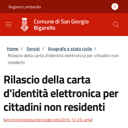
Salta al contenuto principale
Skip to footer content
Regione Lombardia
Comune di San Giorgio
Bigarello
Briciole di pane
Home
/
Servizi
/
Anagrafe e stato civile
/
Rilascio della carta d'identità elettronica per cittadini non
residenti
Rilascio della carta
d'identità elettronica per
cittadini non residenti
(
urn:nir:ministero.interno:decreto:2015-12-23~art4
)