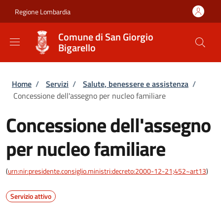
Salta al contenuto principale
Skip to footer content
Regione Lombardia
Comune di San Giorgio
Bigarello
Briciole di pane
Home
/
Servizi
/
Salute, benessere e assistenza
/
Concessione dell'assegno per nucleo familiare
Concessione dell'assegno
per nucleo familiare
(
urn:nir:presidente.consiglio.ministri:decreto:2000-12-21;452~art13
)
Servizio attivo