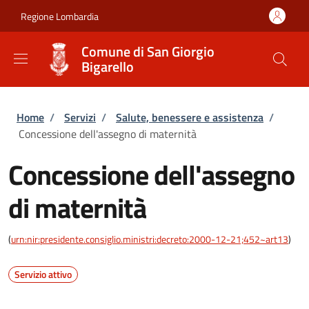
Salta al contenuto principale
Skip to footer content
Regione Lombardia
Comune di San Giorgio
Bigarello
Briciole di pane
Home
/
Servizi
/
Salute, benessere e assistenza
/
Concessione dell'assegno di maternità
Concessione dell'assegno
di maternità
(
urn:nir:presidente.consiglio.ministri:decreto:2000-12-21;452~art13
)
Servizio attivo