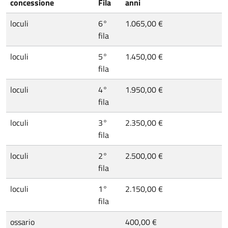
concessione
Fila
anni
loculi
6°
1.065,00 €
fila
loculi
5°
1.450,00 €
fila
loculi
4°
1.950,00 €
fila
loculi
3°
2.350,00 €
fila
loculi
2°
2.500,00 €
fila
loculi
1°
2.150,00 €
fila
ossario
400,00 €