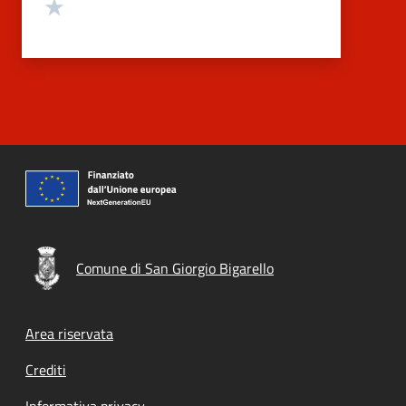
Valuta 1 stelle su 5
Comune di San Giorgio Bigarello
Footer menu
Area riservata
Crediti
Informativa privacy