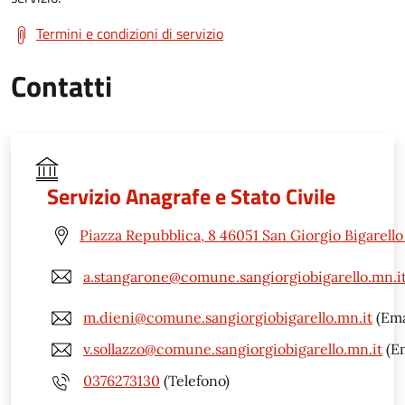
Termini e condizioni di servizio
Contatti
Servizio Anagrafe e Stato Civile
Piazza Repubblica, 8 46051 San Giorgio Bigarell
a.stangarone@comune.sangiorgiobigarello.mn.i
m.dieni@comune.sangiorgiobigarello.mn.it
(Ema
v.sollazzo@comune.sangiorgiobigarello.mn.it
(Em
0376273130
(Telefono)