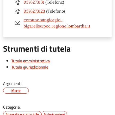
0376273131
(Telefono)
0376273123
(Telefono)
comune.sangiorgio-
bigarello@pec.regione.lombardia.it
Strumenti di tutela
Tutela amministrativa
Tutela giurisdizionale
Argomenti:
Morte
Categorie:
Anagrafe e stato civile
Autorizzazioni