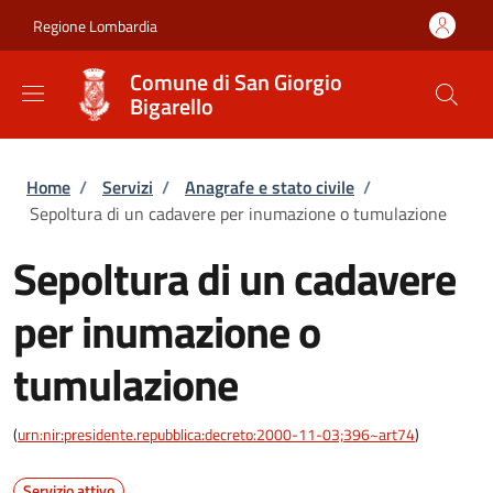
Salta al contenuto principale
Skip to footer content
Regione Lombardia
Comune di San Giorgio
Bigarello
Briciole di pane
Home
/
Servizi
/
Anagrafe e stato civile
/
Sepoltura di un cadavere per inumazione o tumulazione
Sepoltura di un cadavere
per inumazione o
tumulazione
(
urn:nir:presidente.repubblica:decreto:2000-11-03;396~art74
)
Servizio attivo