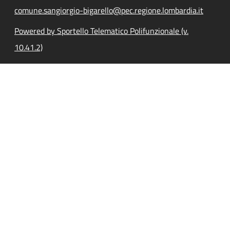
comune.sangiorgio-bigarello@pec.regione.lombardia.it
Powered by Sportello Telematico Polifunzionale (v.
10.41.2)