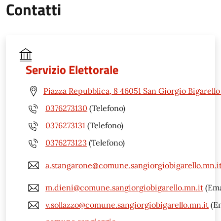
Contatti
Servizio Elettorale
Piazza Repubblica, 8 46051 San Giorgio Bigarell
0376273130
(Telefono)
0376273131
(Telefono)
0376273123
(Telefono)
a.stangarone@comune.sangiorgiobigarello.mn.i
m.dieni@comune.sangiorgiobigarello.mn.it
(Ema
v.sollazzo@comune.sangiorgiobigarello.mn.it
(Em