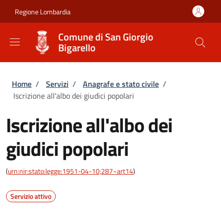
Salta al contenuto principale
Skip to footer content
Regione Lombardia
Comune di San Giorgio
Bigarello
Briciole di pane
Home
/
Servizi
/
Anagrafe e stato civile
/
Iscrizione all'albo dei giudici popolari
Iscrizione all'albo dei
giudici popolari
(
urn:nir:stato:legge:1951-04-10;287~art14
)
Servizio attivo