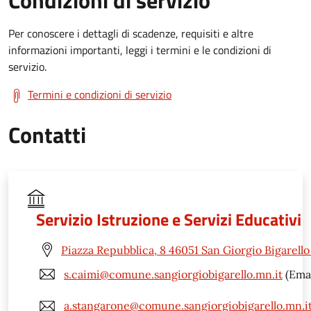
Condizioni di servizio
Per conoscere i dettagli di scadenze, requisiti e altre
informazioni importanti, leggi i termini e le condizioni di
servizio.
Termini e condizioni di servizio
Contatti
Servizio Istruzione e Servizi Educativi
Piazza Repubblica, 8 46051 San Giorgio Bigarell
s.caimi@comune.sangiorgiobigarello.mn.it
(Emai
a.stangarone@comune.sangiorgiobigarello.mn.i