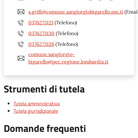
s.grilli@comune.sangiorgiobigarello.mn.it
(Email
0376273121
(Telefono)
0376273130
(Telefono)
0376273126
(Telefono)
comune.sangiorgio-
bigarello@pec.regione.lombardia.it
Strumenti di tutela
Tutela amministrativa
Tutela giurisdizionale
Domande frequenti