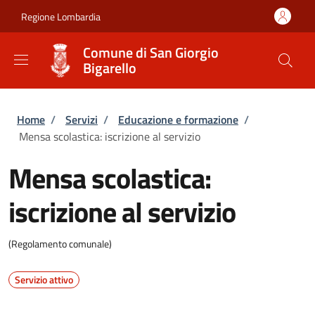
Salta al contenuto principale
Skip to footer content
Regione Lombardia
Comune di San Giorgio
Bigarello
Briciole di pane
Home
/
Servizi
/
Educazione e formazione
/
Mensa scolastica: iscrizione al servizio
Mensa scolastica:
iscrizione al servizio
(Regolamento comunale)
Servizio attivo