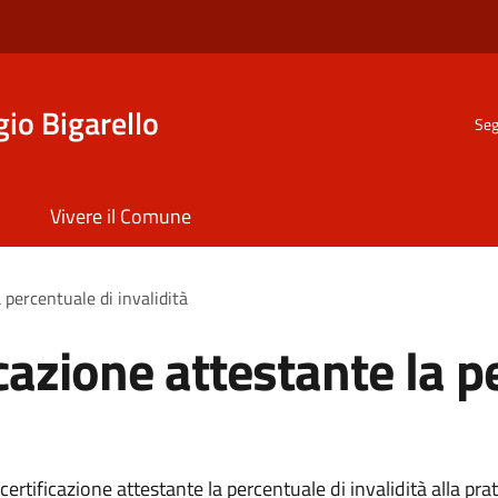
io Bigarello
Seg
Vivere il Comune
a percentuale di invalidità
icazione attestante la p
rtificazione attestante la percentuale di invalidità alla prat