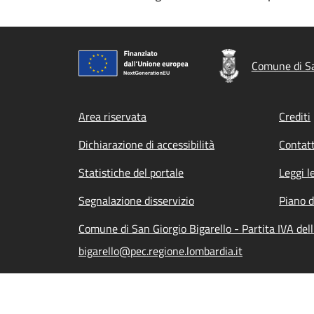
Comune di Sa
Footer menu
Area riservata
Crediti
Dichiarazione di accessibilità
Contatt
Statistiche del portale
Leggi l
Segnalazione disservizio
Piano d
Comune di San Giorgio Bigarello - Partita IVA d
bigarello@pec.regione.lombardia.it