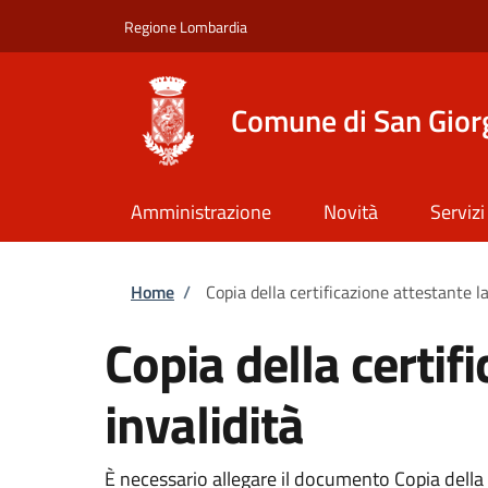
Salta al contenuto principale
Skip to footer content
Regione Lombardia
Comune di San Giorg
Amministrazione
Novità
Servizi
Briciole di pane
Home
/
Copia della certificazione attestante l
Copia della certif
invalidità
È necessario allegare il documento Copia della ce