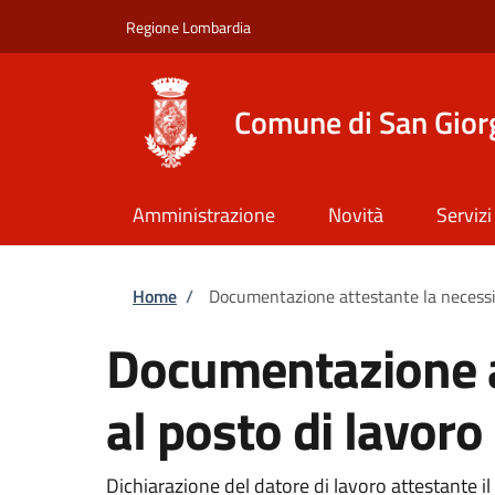
Salta al contenuto principale
Skip to footer content
Regione Lombardia
Comune di San Giorg
Amministrazione
Novità
Servizi
Briciole di pane
Home
/
Documentazione attestante la necessit
Documentazione a
al posto di lavoro
Dichiarazione del datore di lavoro attestante il 