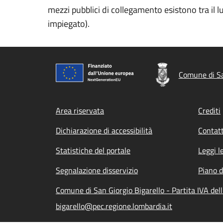
mezzi pubblici di collegamento esistono tra il lu
impiegato).
Comune di Sa
Footer menu
Area riservata
Crediti
Dichiarazione di accessibilità
Contatt
Statistiche del portale
Leggi l
Segnalazione disservizio
Piano d
Comune di San Giorgio Bigarello - Partita IVA d
bigarello@pec.regione.lombardia.it