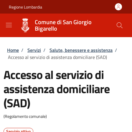
Salta al contenuto principale
Skip to footer content
Regione Lombardia
Comune di San Giorgio
Bigarello
Briciole di pane
Home
/
Servizi
/
Salute, benessere e assistenza
/
Accesso al servizio di assistenza domiciliare (SAD)
Accesso al servizio di
assistenza domiciliare
(SAD)
(Regolamento comunale)
Servizio attivo