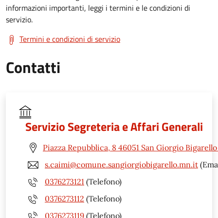
informazioni importanti, leggi i termini e le condizioni di
servizio.
Termini e condizioni di servizio
Contatti
Servizio Segreteria e Affari Generali
Piazza Repubblica, 8 46051 San Giorgio Bigarell
s.caimi@comune.sangiorgiobigarello.mn.it
(Emai
0376273121
(Telefono)
0376273112
(Telefono)
0376273119
(Telefono)