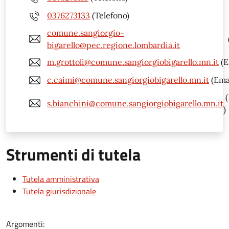
0376273133
(Telefono)
comune.sangiorgio-
bigarello@pec.regione.lombardia.it
m.grottoli@comune.sangiorgiobigarello.mn.it
(E
c.caimi@comune.sangiorgiobigarello.mn.it
(Emai
(
s.bianchini@comune.sangiorgiobigarello.mn.it
)
Strumenti di tutela
Tutela amministrativa
Tutela giurisdizionale
Argomenti: